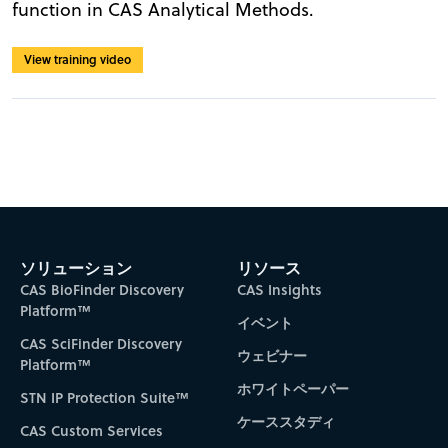
function in CAS Analytical Methods.
View training video
ソリューション
リソース
CAS BioFinder Discovery
CAS Insights
Platform™
イベント
CAS SciFinder Discovery
ウェビナー
Platform™
ホワイトペーパー
STN IP Protection Suite™
ケーススタディ
CAS Custom Services