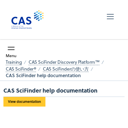
Menu
Training
CAS SciFinder Discovery Platform™
CAS SciFinder®
CAS SciFinderの使い方
CAS SciFinder help documentation
CAS SciFinder help documentation
View documentation