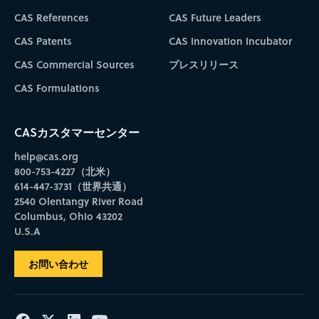
CAS References
CAS Future Leaders
CAS Patents
CAS Innovation Incubator
CAS Commercial Sources
プレスリリース
CAS Formulations
CASカスタマーセンター
help@cas.org
800-753-4227（北米）
614-447-3731（世界共通）
2540 Olentangy River Road
Columbus, Ohio 43202
U.S.A
お問い合わせ