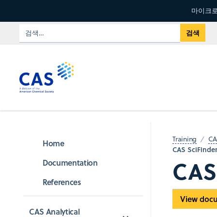
마이크로
Training
CA
Home
CAS SciFinde
CAS
Documentation
References
View doc
CAS Analytical 