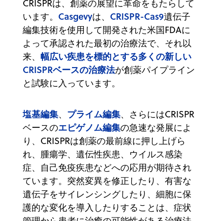
CRISPRは、創薬の展望に革命をもたらして
Casgevy
CRISPR-Cas9
います。
は、
遺伝子
編集技術を使用して開発された米国FDAに
よって承認された最初の治療法で、それ以
幅広い疾患を標的とする多くの新しい
来、
CRISPRベースの治療法
が創薬パイプライン
と試験に入っています。
塩基編集
プライム編集
、
、さらにはCRISPR
エピゲノム編集
ベースの
の急速な発展によ
り、CRISPRは創薬の最前線に押し上げら
れ、腫瘍学、遺伝性疾患、ウイルス感染
症、自己免疫疾患などへの応用が期待され
ています。突然変異を修正したり、有害な
遺伝子をサイレンシングしたり、細胞に保
護的な変化を導入したりすることは、症状
管理から患者に治癒の可能性がある治療法