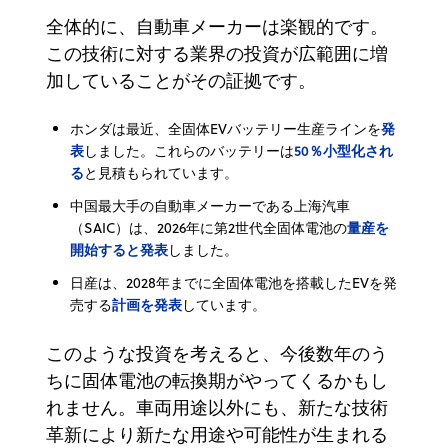
全体的に、自動車メーカーは楽観的です。
この技術に対する業界の投資が広範囲に増
加していることがその証拠です。
発
ホンダは最近、全固体EVバッテリー生産ラインを
表
50％小型化され
しました。これらのバッテリーは
る
と見積もられています。
中国最大手の自動車メーカーである上海汽車
量産を
（SAIC）は、2026年に第2世代全固体電池の
開始すると発表
しました。
日産は、2028年までに全固体電池を搭載したEVを発
計画を発表
売する
しています。
このような投資を考えると、今後数年のう
ちに固体電池の転換期がやってくるかもし
れません。車両用途以外にも、新たな技術
革新により新たな用途や可能性が生まれる