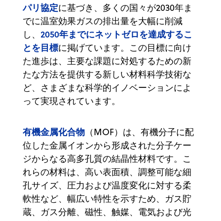
パリ協定
に基づき、多くの国々が2030年ま
でに温室効果ガスの排出量を大幅に削減
2050年までにネットゼロを達成するこ
し、
とを目標
に掲げています。この目標に向け
た進歩は、主要な課題に対処するための新
たな方法を提供する新しい材料科学技術な
ど、さまざまな科学的イノベーションによ
って実現されています。
有機金属化合物
（MOF）は、有機分子に配
位した金属イオンから形成された分子ケー
ジからなる高多孔質の結晶性材料です。こ
れらの材料は、高い表面積、調整可能な細
孔サイズ、圧力および温度変化に対する柔
軟性など、幅広い特性を示すため、ガス貯
蔵、ガス分離、磁性、触媒、電気および光