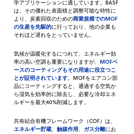
学アプリケーションに適しています。BASF
は、その優れた表面積と調整可能な特性に
商業規模でのMOF
より、炭素回収のための
の生産を先駆的
に行っており、他の企業も
それほど遅れをとっていません。
気候が温暖化するにつれて、エネルギー効
MOFベ
率の高い空調も重要になりますが、
ースのコーティングもその用途に役立つこ
とが証明されています
。MOFをエアコン部
品にコーティングすると、通過する空気か
ら湿気を効率的に除去し、必要な冷却エネ
ルギーを最大40%削減します。
共有結合有機フレームワーク（COF）は、
エネルギー貯蔵
触媒作用
ガス分離
、
、
にお