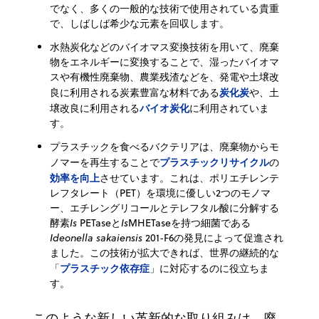
でなく、多くの一般的な技術で使用されている貴重
で、しばしば希少な元素を回収します。
水熱炭化などのバイオマス変換技術を用いて、廃棄
物をエネルギーに変換することで、湿ったバイオマ
スや有機性廃棄物、農業残渣などを、発電や土壌改
炭化炭
良に利用される炭素豊富な材料である
や、土
バイオ炭化
壌改良に利用される
に利用されていま
す。
プラスチックを食べるバクテリアは、廃棄物からモ
プラスチックリサイクル
ノマーを再生することで
の
効率を向上
させています。これは、ポリエチレンテ
レフタレート（PET）を環境に優しい2つのモノマ
ー、エチレングリコールとテレフタル酸に分解する
酵素
Is
PETaseと
Is
MHETaseを持つ細菌である
Ideonella sakaiensis
201-F6の発見によって促進され
ました。この技術が拡大できれば、世界の継続的な
プラスチック依存症
「
」に対応するのに役立ちま
す。
このような新しい革新的な取り組みは、廃