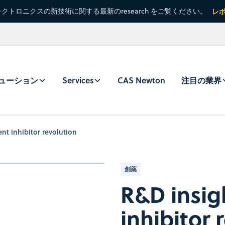
クトロニクスの新技術に関する最新のresearch をご覧ください。
レ
ューション
Services
CAS Newton
注目の業界
nt inhibitor revolution
創薬
R&D insig
inhibitor 