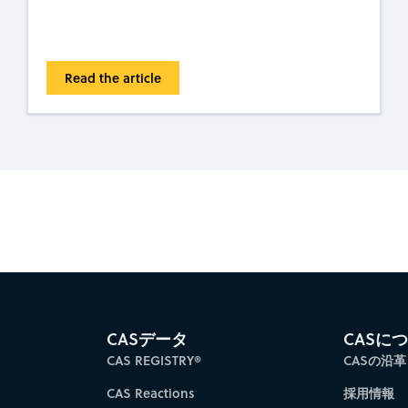
Read the article
es for faster progress directly to your inbox.
Su
CASデータ
CASに
CAS REGISTRY®
CASの沿革
CAS Reactions
採用情報