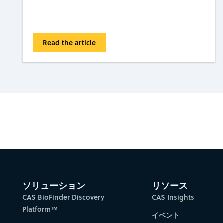
Read the article
Gain new perspectiv
ソリューション
リソース
CAS BioFinder Discovery
CAS Insights
Platform™
イベント