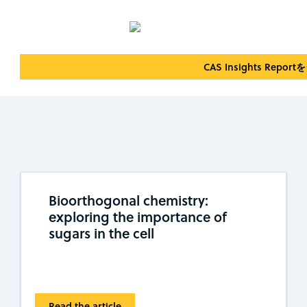
CAS Insights Rep
Bioorthogonal chemistry:
exploring the importance of
sugars in the cell
Read the article