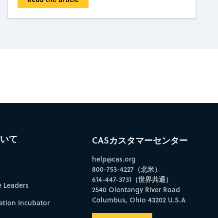
bscribe to CAS Insights
ついて
CASカスタマーセンター
help@cas.org
800-753-4227（北米）
614-447-3731（世界共通）
e Leaders
2540 Olentangy River Road
Columbus, Ohio 43202 U.S.A
ation Incubator