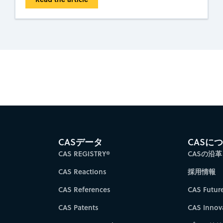
es for faster progress directly to your inbox.
Su
CASデータ
CASに
CAS REGISTRY®
CASの沿革
CAS Reactions
採用情報
CAS References
CAS Futur
CAS Patents
CAS Innov