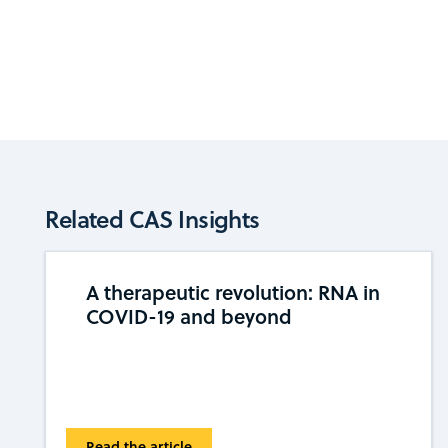
Related CAS Insights
A therapeutic revolution: RNA in
COVID-19 and beyond
Read the article