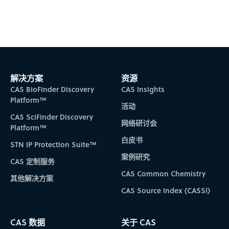
Subscribe to CAS Insights
解决方案
资源
CAS BioFinder Discovery
CAS Insights
Platform™
活动
CAS SciFinder Discovery
网络研讨会
Platform™
白皮书
STN IP Protection Suite™
案例研究
CAS 定制服务
CAS Common Chemistry
其他解决方案
CAS Source Index (CASSI)
CAS 数据
关于 CAS