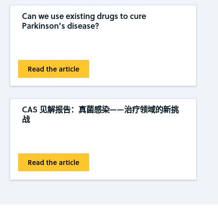
Can we use existing drugs to cure
Parkinson’s disease?
Read the article
CAS 见解报告：真菌感染——治疗领域的新挑
战
Read the article