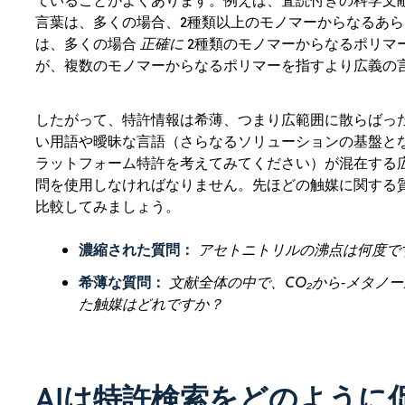
ていることがよくあります。例えば、査読付きの科学文
言葉は、多くの場合、2種類以上のモノマーからなるあ
は、多くの場合
正確に
2種類のモノマーからなるポリマ
が、複数のモノマーからなるポリマーを指すより広義の
したがって、特許情報は希薄、つまり広範囲に散らばっ
い用語や曖昧な言語（さらなるソリューションの基盤と
ラットフォーム特許を考えてみてください）が混在する
問を使用しなければなりません。先ほどの触媒に関する
比較してみましょう。
濃縮された質問：
アセトニトリルの沸点は何度で
希薄な質問：
文献全体の中で、CO₂から
‑
メタノー
た触媒はどれですか？
AIは特許検索をどのように