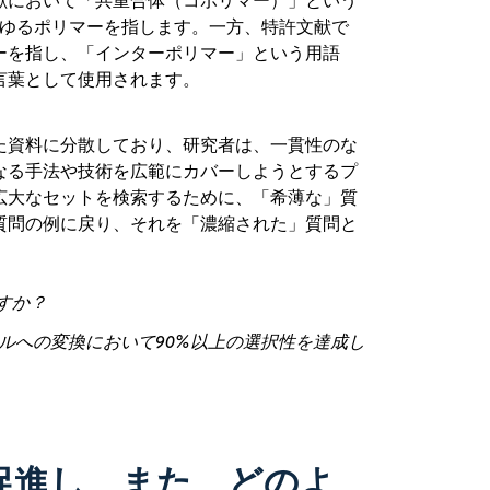
献において「共重合体（コポリマー）」という
らゆるポリマーを指します。一方、特許文献で
ーを指し、「インターポリマー」という用語
言葉として使用されます。
た資料に分散しており、研究者は、一貫性のな
なる手法や技術を広範にカバーしようとするプ
広大なセットを検索するために、「希薄な」質
質問の例に戻り、それを「濃縮された」質問と
すか？
ルへの変換において90%以上の選択性を達成し
促進し、また、どのよ