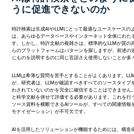
うに促進できないのか
特許検索は生成AIやLLMにとって最適なユースケース
は、あらゆるデータベースやインターネット全体にわた
す。しかし、特許文献の複雑さは、標準的なLLMが質の
らのプラットフォームはパターンを探しますが、前述の
じものを説明するのに同じ言語さえ使用しないことが多
LLMは希薄な質問を苦手とすることがよくあります。L
が、研究者は、LLMが確認すべきすべてのソースタイプ
わされていないのかを完全に確信することはできません
と科学文献を併せて評価する必要があります。これを行
ソース資料を横断できるAIツールが、すべての関連情報
モナイゼーション）が不可欠です。
AIを活用したソリューションが機能するためには、構造