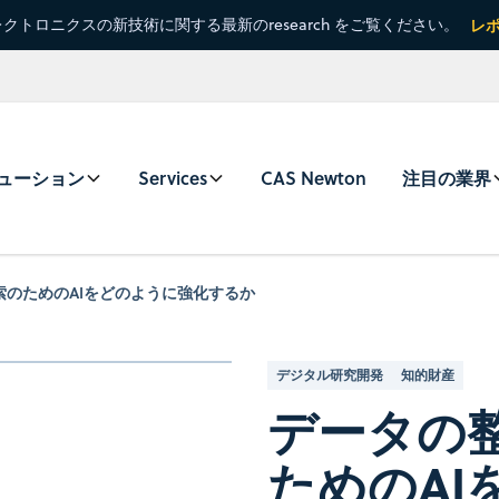
クトロニクスの新技術に関する最新のresearch をご覧ください。
レ
ューション
Services
CAS Newton
注目の業界
索のためのAIをどのように強化するか
デジタル研究開発
知的財産
データの
ためのAI