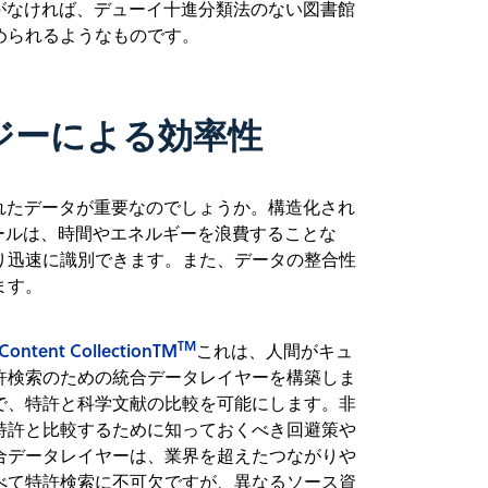
がなければ、デューイ十進分類法のない図書館
められるようなものです。
ジーによる効率性
れたデータが重要なのでしょうか。構造化され
ツールは、時間やエネルギーを浪費することな
り迅速に識別できます。また、データの整合性
ます。
TM
Content CollectionTM
これは、人間がキュ
許検索のための統合データレイヤーを構築しま
で、特許と科学文献の比較を可能にします。非
特許と比較するために知っておくべき回避策や
合データレイヤーは、業界を超えたつながりや
べて特許検索に不可欠ですが、異なるソース資