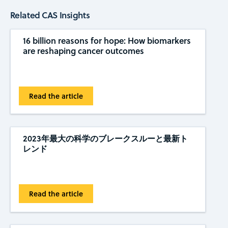
Related CAS Insights
16 billion reasons for hope: How biomarkers
are reshaping cancer outcomes
Read the article
2023年最大の科学のブレークスルーと最新ト
レンド
Read the article