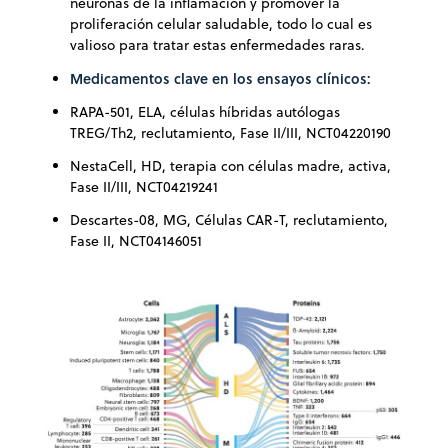
neuronas de la inflamación y promover la
proliferación celular saludable, todo lo cual es
valioso para tratar estas enfermedades raras.
Medicamentos clave en los ensayos clínicos:
RAPA-501, ELA, células híbridas autólogas
TREG/Th2, reclutamiento, Fase II/III, NCT04220190
NestaCell, HD, terapia con células madre, activa,
Fase II/III, NCT04219241
Descartes-08, MG, Células CAR-T, reclutamiento,
Fase II, NCT04146051