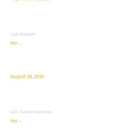
Seminario web CAS STNext®:
Cómo buscar compuestos de
coordinación en CAS STNext
CAS STNext®
Ver
→
August 28, 2025
Información basada en datos
para la sostenibilidad de
próxima generación
CAS Custom Services
Ver
→