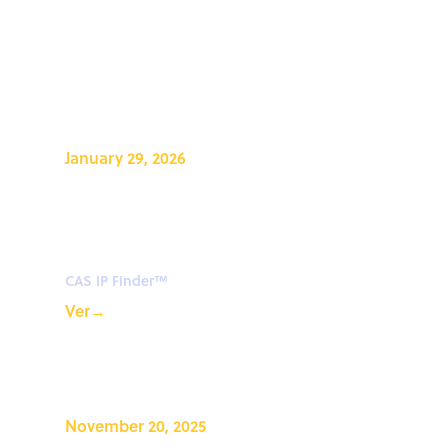
January 29, 2026
CAS IP Finder, Powered By
STN™ Webinar: Introducción
a CAS IP Finder™
CAS IP Finder™
Ver
→
November 20, 2025