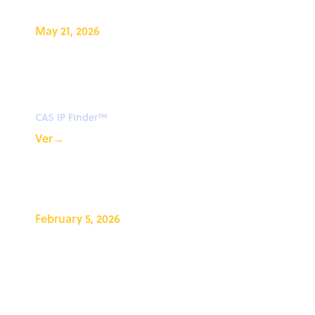
May 21, 2026
CAS Newton℠ for CAS IP
Finder™ - Your AI assistant
for IP
CAS IP Finder™
Ver
→
February 5, 2026
CAS IP Finder, con tecnología
STN™ Seminario web:
Consejos y trucos de CAS IP
Finder™