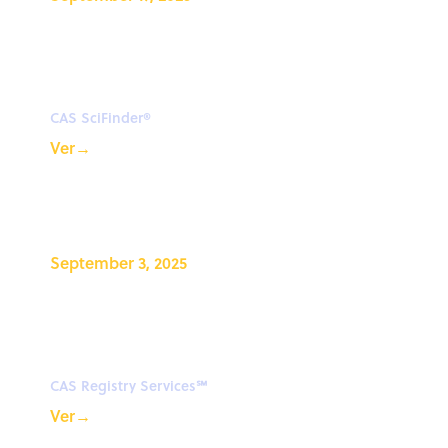
Más información sobre la
búsqueda basada en IA en
CAS SciFinder
CAS SciFinder®
Ver
→
September 3, 2025
Obtenga identidades
químicas para sus envíos de
DCI de la OMS de CAS
CAS Registry Services℠
Ver
→