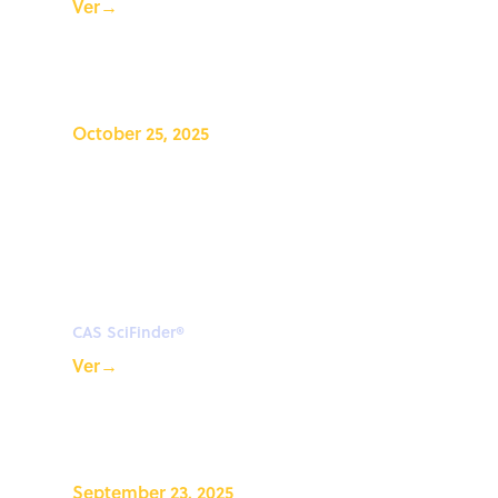
Ver
→
October 25, 2025
CAS SciFinder Discovery
Platform™: últimos avances y
aplicaciones en los flujos de
trabajo de propiedad
intelectual
CAS SciFinder®
Ver
→
September 23, 2025