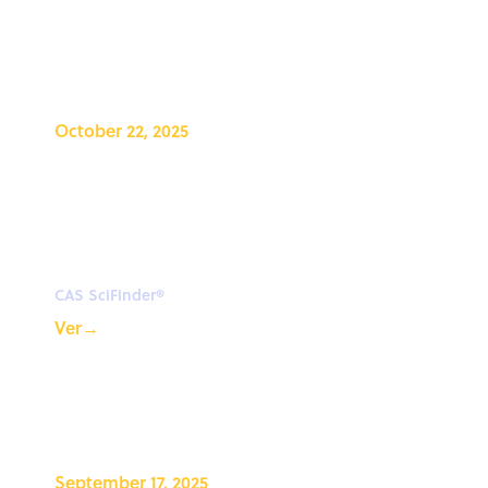
October 22, 2025
Introducing AI-powered
search summarization and
interactive retrosynthesis in
CAS SciFinder®
CAS SciFinder®
Ver
→
September 17, 2025