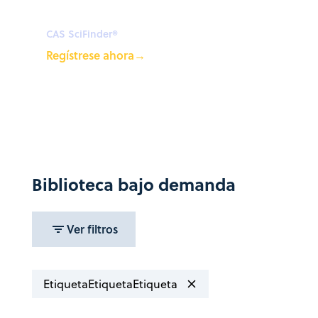
Planificación sintética impulsada
CAS SciFinder®
Regístrese ahora
→
Biblioteca bajo demanda
Ver filtros
Buscar
Borrar
Etiqueta
Etiqueta
Etiqueta