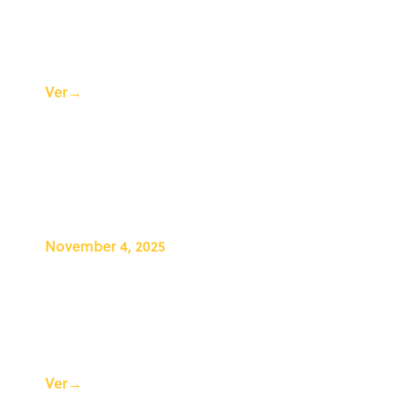
Seminario web de CAS
Insights: Tendencias clave en
química verde
Ver
→
November 4, 2025
Tres estrategias para
desarrollar habilidades de
liderazgo científico para su
futura carrera
Ver
→