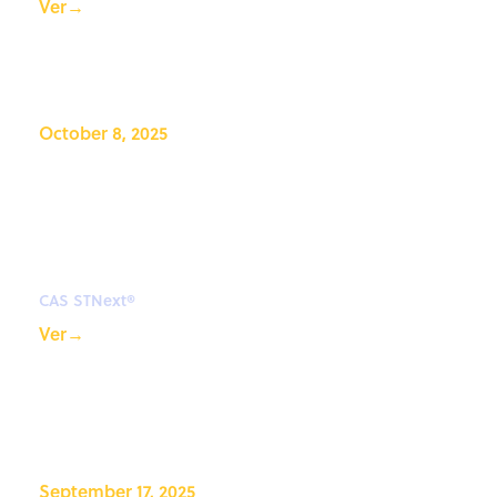
Ver
→
October 8, 2025
CAS STNext Coffee Lecture:
Searching processes and
technologies for cell-based
meat in CAS STNext
CAS STNext®
Ver
→
September 17, 2025