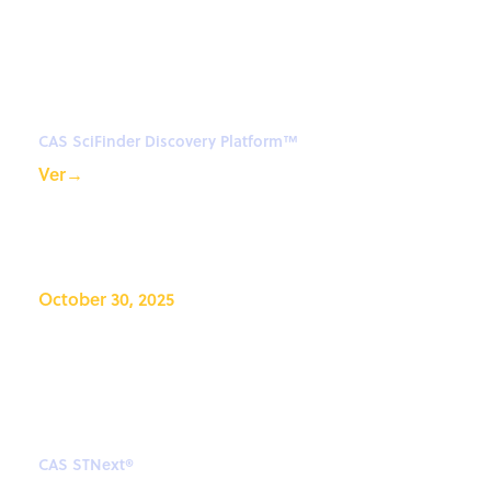
Desarrollo sostenible en la
investigación biomédica con
CAS SciFinder Discovery
Platform™
CAS SciFinder Discovery Platform™
Ver
→
October 30, 2025
Seminario web de CAS
STNext®: Búsqueda
exploratoria y mucho más en
CAS STNext
CAS STNext®