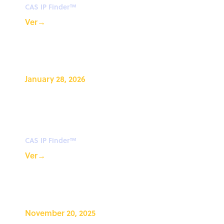
CAS IP Finder™
Ver
→
January 28, 2026
CAS IP Finder, Powered By
STN™ Webinar: Introducción
a CAS IP Finder™
CAS IP Finder™
Ver
→
November 20, 2025