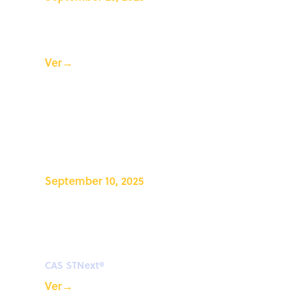
Drug discovery trends to
watch
Ver
→
September 10, 2025
Charla informal de CAS
STNext®: Nuevas capacidades
en CAS STNext
CAS STNext®
Ver
→