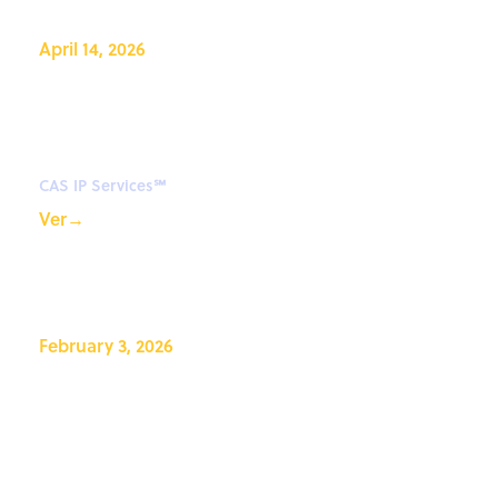
April 14, 2026
Beyond Patents - Unlocking
smarter IP decisions with
non-patent literature
CAS IP Services℠
Ver
→
February 3, 2026
CAS IP Finder, con tecnología
STN™ Seminario web:
Consejos y trucos de CAS IP
Finder™