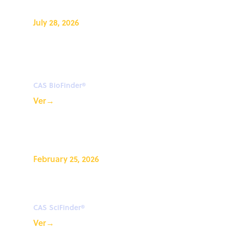
July 28, 2026
Avance en la biología del
descubrimiento de fármacos
con CAS BioFinder®
CAS BioFinder®
Ver
→
February 25, 2026
What’s New in CAS
SciFinder®?
CAS SciFinder®
Ver
→