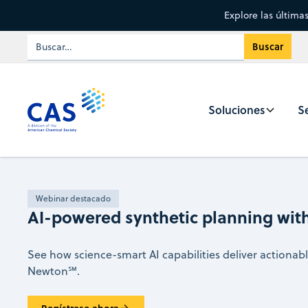
Explore las última
Soluciones
Se
Webinar destacado
AI-powered synthetic planning wi
See how science-smart AI capabilities deliver actiona
Newton℠.