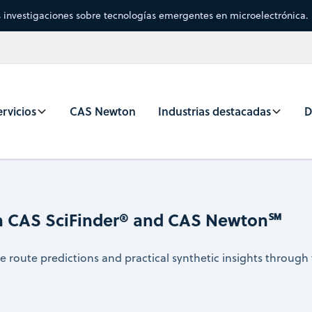
s investigaciones sobre tecnologías emergentes en microelectrónica.
rvicios
CAS Newton
Industrias destacadas
D
th CAS SciFinder® and CAS Newton℠
ble route predictions and practical synthetic insights thro