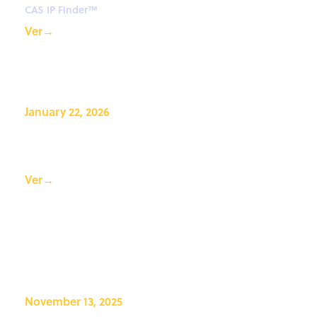
CAS IP Finder™
Ver
→
January 22, 2026
Tendencias a tener en cuenta
en 2026: panel de expertos
Ver
→
November 13, 2025