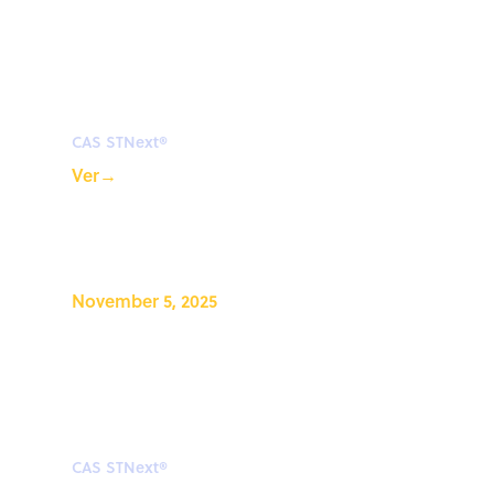
Seminario web de CAS
STNext®: optimice su
búsqueda de estructuras en
CAS STNext
CAS STNext®
Ver
→
November 5, 2025
Charla informal de CAS
STNext®: Sustancias
específicas en bibliotecas
combinatorias
CAS STNext®