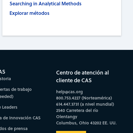
Searching in Analytical Methods
Explorar métodos
AS
Centro de atención al
storia
cliente de CAS
fertas de trabajo
help@cas.org
needed)
800.753.4227 (Norteamérica)
614.447.3731 (a nivel mundial)
e Leaders
2540 Carretera del río
Olentangy
a de Innovación CAS
Columbus, Ohio 43202 EE. UU.
os de prensa