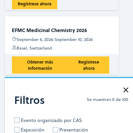
Regístrese ahora
EFMC Medicinal Chemistry 2026
September 6, 2026
-
September 10, 2026
Basel, Switzerland
Obtener más
Regístrese
información
ahora
Mexico Health Summit 2026
Filtros
Se muestran
0
de
100
September 9, 2026
-
September 9, 2026
Mexico City, Mexico
Evento organizado por CAS
Regístrese ahora
Exposición
Presentación