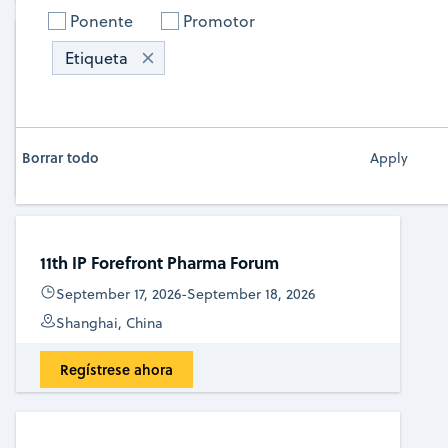
Ponente
Promotor
Etiqueta
CIEX
September 9, 2026
-
September 9, 2026
Indianapolis, IN, USA
Borrar todo
Regístrese ahora
11th IP Forefront Pharma Forum
September 17, 2026
-
September 18, 2026
Shanghai, China
Regístrese ahora