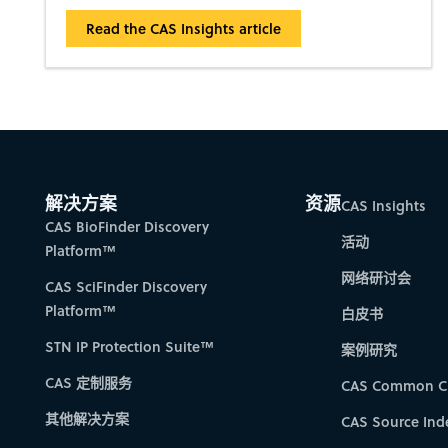
Read the CAS Insights article
解决方案
资源
CAS Insights
CAS BioFinder Discovery
活动
Platform™
网络研讨会
CAS SciFinder Discovery
Platform™
白皮书
STN IP Protection Suite™
案例研究
CAS 定制服务
CAS Common C
其他解决方案
CAS Source Ind