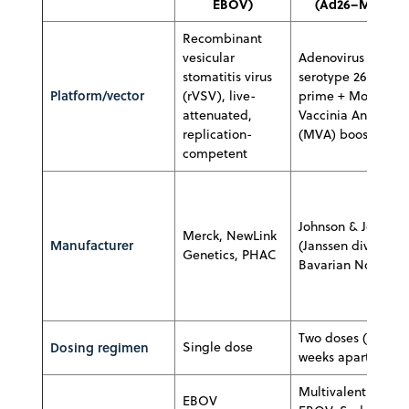
EBOV)
(Ad26–MVA)
Recombinant
vesicular
Adenovirus
stomatitis virus
serotype 26 (Ad26)
Platform/vector
(rVSV), live-
prime + Modified
attenuated,
Vaccinia Ankara
replication-
(MVA) boost
competent
Johnson & Johnson
Merck, NewLink
Manufacturer
(Janssen division),
Genetics, PHAC
Bavarian Nordic
Two doses (eight
Dosing regimen
Single dose
weeks apart)
Multivalent:
EBOV