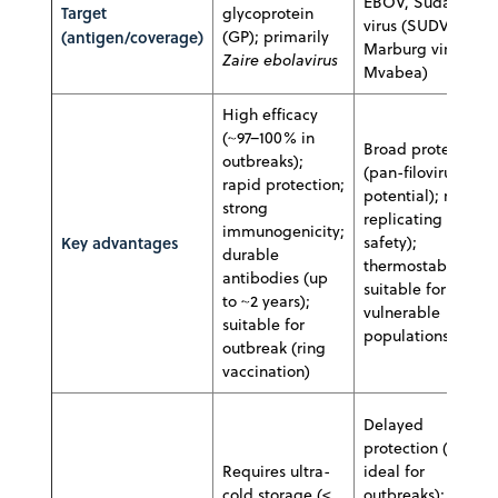
EBOV, Sudan
Target
glycoprotein
virus (SUDV),
(antigen/coverage)
(GP); primarily
Marburg virus (via
Zaire ebolavirus
Mvabea)
High efficacy
(~97–100% in
Broad protection
outbreaks);
(pan-filovirus
rapid protection;
potential); non-
strong
replicating (good
immunogenicity;
Key advantages
safety);
durable
thermostability;
antibodies (up
suitable for
to ~2 years);
vulnerable
suitable for
populations
outbreak (ring
vaccination)
Delayed
protection (not
Requires ultra-
ideal for
cold storage (<
outbreaks); lower