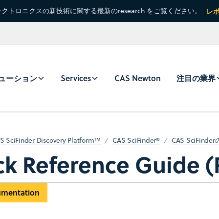
クトロニクスの新技術に関する最新のresearch をご覧ください。
レ
ューション
Services
CAS Newton
注目の業界
S SciFinder Discovery Platform™
CAS SciFinder®
CAS SciFind
ck Reference Guide (
umentation