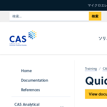
マイクロエレ
ソリ
Training
CA
Home
Qui
Documentation
References
View doc
CAS Analytical 