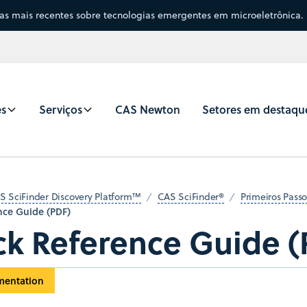
sas mais recentes sobre tecnologias emergentes em microeletrônica.
es
Serviços
CAS Newton
Setores em destaqu
S SciFinder Discovery Platform™
CAS SciFinder®
Primeiros Pass
nce Guide (PDF)
ck Reference Guide (
mentation