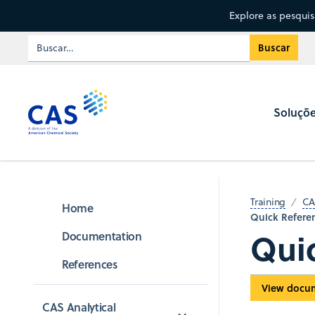
Explore as pesqui
Soluçõ
Training
CA
Home
Quick Refere
Qui
Documentation
References
View docu
CAS Analytical 