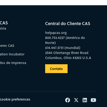
 CAS
Central do Cliente CAS
ória
help@cas.org
800.753.4227 (América do
Norte)
deres CAS
614.447.3731 (mundial)
2540 Olentangy River Road
ation Incubator
Columbus, Ohio 43202 U.S.A
os de imprensa
Contato
cookie preferences