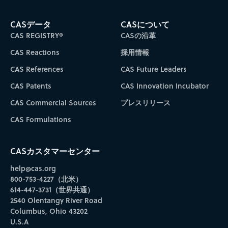
CASデータ
CASについて
CAS REGISTRY®
CASの沿革
CAS Reactions
採用情報
CAS References
CAS Future Leaders
CAS Patents
CAS Innovation Incubator
CAS Commercial Sources
プレスリリース
CAS Formulations
CASカスタマーセンター
help@cas.org
800-753-4227（北米）
614-447-3731（世界共通）
2540 Olentangy River Road
Columbus, Ohio 43202
U.S.A