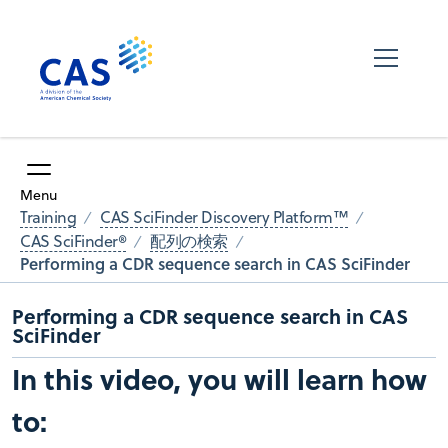
Menu
Training
CAS SciFinder Discovery Platform™
CAS SciFinder®
配列の検索
Performing a CDR sequence search in CAS SciFinder
Performing a CDR sequence search in CAS
SciFinder
In this video, you will learn how
to: