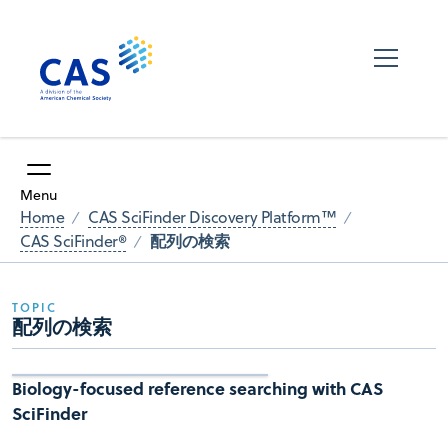
Menu
Home
CAS SciFinder Discovery Platform™
配列の検索
CAS SciFinder®
TOPIC
配列の検索
Biology-focused reference searching with CAS
SciFinder