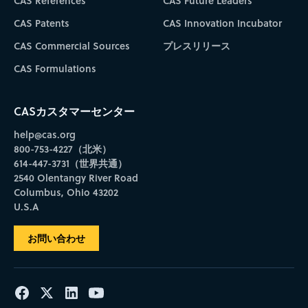
CAS References
CAS Future Leaders
CAS Patents
CAS Innovation Incubator
CAS Commercial Sources
プレスリリース
CAS Formulations
CASカスタマーセンター
help@cas.org
800-753-4227（北米）
614-447-3731（世界共通）
2540 Olentangy River Road
Columbus, Ohio 43202
U.S.A
お問い合わせ