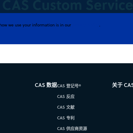
e CAS Custom Service
privacy policy
how we use your information is in our
.
CAS 数据
关于 CA
CAS 登记号®
CAS 反应
CAS 文献
CAS 专利
CAS 供应商资源