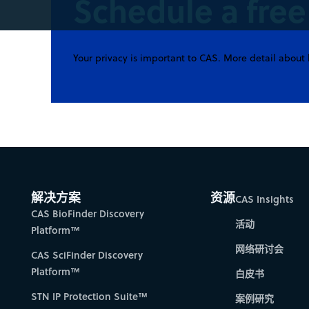
Schedule a fre
Your privacy is important to CAS. More detail about 
解决方案
资源
CAS Insights
CAS BioFinder Discovery
活动
Platform™
网络研讨会
CAS SciFinder Discovery
Platform™
白皮书
STN IP Protection Suite™
案例研究