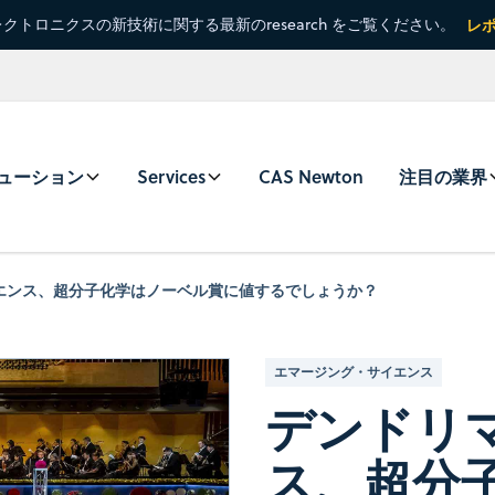
クトロニクスの新技術に関する最新のresearch をご覧ください。
レ
ューション
Services
CAS Newton
注目の業界
エンス、超分子化学はノーベル賞に値するでしょうか？
エマージング・サイエンス
デンドリ
ス、超分