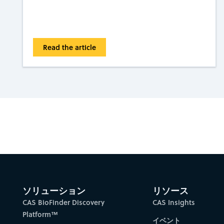
Read the article
Gain new perspectiv
ソリューション
リソース
CAS BioFinder Discovery
CAS Insights
Platform™
イベント