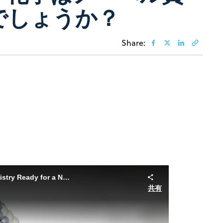
でしょうか？
Share:
Are Dendrimers, Nanoscience, and Supramolecular Chemistry Ready for a Nobel?
共有