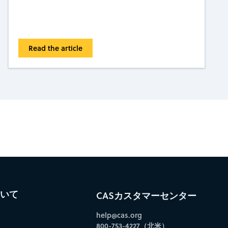
Read the article
bscribe to CAS Insights
ついて
CASカスタマーセンター
help@cas.org
800-753-4227（北米）