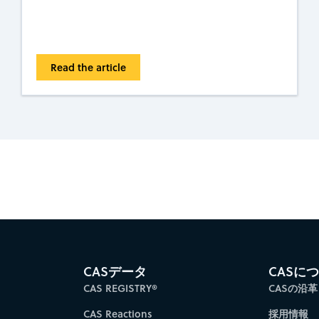
Read the article
es for faster progress directly to your inbox.
Su
CASデータ
CASに
CAS REGISTRY®
CASの沿革
CAS Reactions
採用情報