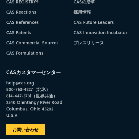
CAS REGISTRY®
CASの沿革
CAS Reactions
採用情報
CAS References
CAS Future Leaders
CAS Patents
CAS Innovation Incubator
CAS Commercial Sources
プレスリリース
CAS Formulations
CASカスタマーセンター
help@cas.org
800-753-4227（北米）
614-447-3731（世界共通）
2540 Olentangy River Road
Columbus, Ohio 43202
U.S.A
お問い合わせ