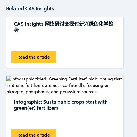
Related CAS Insights
CAS Insights 网络研讨会探讨新兴绿色化学趋
势
Read the article
Infographic: Sustainable crops start with
green(er) fertilizers
Read the article