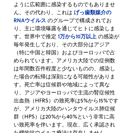
ように広範囲に感染するものでもありませ
げっ歯類媒介の
ん。その代わり、これは
RNAウイルス
のグループで構成されてお
り、主に環境曝露を通じてヒトに感染しま
1万から10万以上
す。世界中で推定
の感染が
毎年発生しており、その大部分はアジア
（特に中国と韓国）およびヨーロッパで占
められています。アメリカ大陸での症例数
は年間数百件程度と少ないものの、感染し
た場合の転帰は深刻になる可能性がありま
す。死亡率は症候群や地域によって異な
り、アジアやヨーロッパで主流の腎症候性
出血熱（HFRS）の致死率は5%から15%です
が、アメリカ大陸のハンタウイルス肺症候
群（HPS）は20%から40%という非常に高
い致死率を伴います。現在、広く承認され
た標的抗ウイルス療法は存在しません。