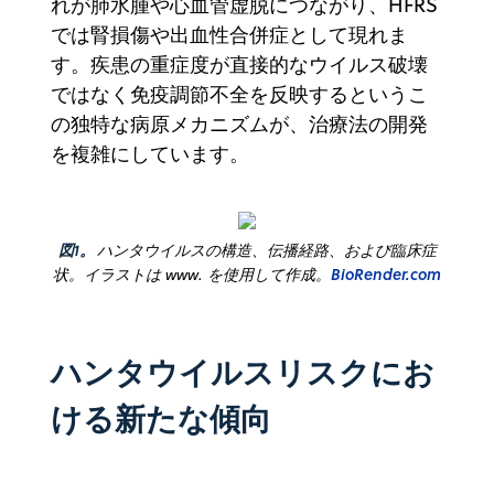
れが肺水腫や心血管虚脱につながり、HFRS
では腎損傷や出血性合併症として現れま
す。疾患の重症度が直接的なウイルス破壊
ではなく免疫調節不全を反映するというこ
の独特な病原メカニズムが、治療法の開発
を複雑にしています。
図1。
ハンタウイルスの構造、伝播経路、および臨床症
状。イラストは www. を使用して作成。
BioRender.com
ハンタウイルスリスクにお
ける新たな傾向