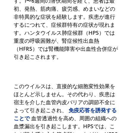
す。1〜6週間の潜伏期間を経て、患者は最
初、発熱、筋肉痛、疲労感、めまいなどの
非特異的な症状を経験します。疾患が進行
するにつれて、症候群特有の症状が現れま
す。ハンタウイルス肺症候群（HPS）では
重度の呼吸困難が、腎症候性出血熱
（HFRS）では腎機能障害や出血性合併症が
引き起こされます。
このウイルスは、直接的な細胞変性効果を
ほとんど示しません。その代わり、疾患は
宿主を介した血管内皮バリアの調節不全に
免疫応答を誘発する
よって引き起こされ、
ことで
血管透過性を高め、周囲の組織への
血漿漏出を引き起こします。HPSでは、こ