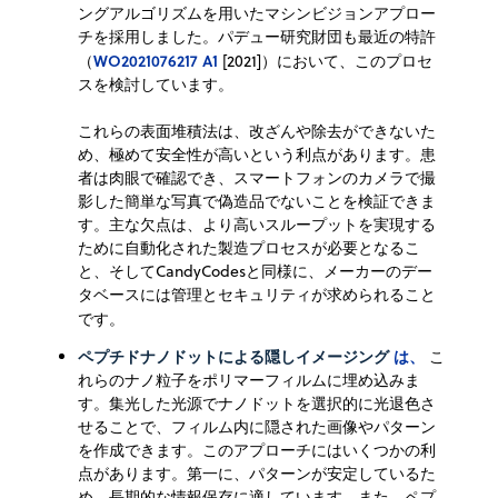
ングアルゴリズムを用いたマシンビジョンアプロー
チを採用しました。パデュー研究財団も最近の特許
WO2021076217 A1
（
[2021]）において、このプロセ
スを検討しています。
これらの表面堆積法は、改ざんや除去ができないた
め、極めて安全性が高いという利点があります。患
者は肉眼で確認でき、スマートフォンのカメラで撮
影した簡単な写真で偽造品でないことを検証できま
す。主な欠点は、より高いスループットを実現する
ために自動化された製造プロセスが必要となるこ
と、そしてCandyCodesと同様に、メーカーのデー
タベースには管理とセキュリティが求められること
です。
ペプチドナノドットによる隠しイメージング
は、
こ
れらのナノ粒子をポリマーフィルムに埋め込みま
す。集光した光源でナノドットを選択的に光退色さ
せることで、フィルム内に隠された画像やパターン
を作成できます。このアプローチにはいくつかの利
点があります。第一に、パターンが安定しているた
め、長期的な情報保存に適しています。また、ペプ