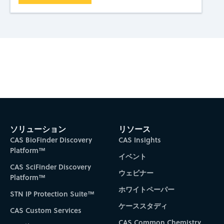
Subscribe to CAS Insights
ソリューション
リソース
CAS BioFinder Discovery
CAS Insights
Platform™
イベント
CAS SciFinder Discovery
ウェビナー
Platform™
ホワイトペーパー
STN IP Protection Suite™
ケーススタディ
CAS Custom Services
CAS Common Chemistry