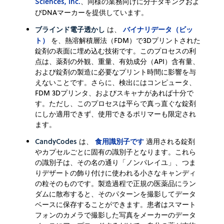
Sciences, Inc.
、同様の業務向けに分子タギングおよ
びDNAマーカーを提供しています。
ブラインド電子透かし
バイナリデータ（ビッ
は、
ト）
を、熱溶解積層法（FDM）で3Dプリントされた
錠剤の表面に埋め込む技術です。このプロセスの利
点は、薬剤の外観、重量、有効成分（API）含有量、
および錠剤の製造に必要なプリント時間に影響を与
えないことです。さらに、検出にはコンピュータ、
FDM 3Dプリンタ、およびスキャナがあれば十分で
す。ただし、このプロセスは平らで真っ直ぐな錠剤
にしか適用できず、使用できるポリマーも限定され
ます。
CandyCodes
食用識別子です
は、
適用される錠剤
やカプセルごとに固有の識別子となります。これら
の識別子は、その名の通り「ノンパレイユ」、つま
りデザートの飾り付けに使われる小さなキャンディ
の粒そのものです。製造過程で正規の医薬品にラン
ダムに散布すると、そのパターンを撮影してデータ
ベースに保存することができます。患者はスマート
フォンのカメラで撮影した写真をメーカーのデータ