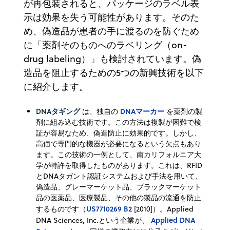
が再包装されると、パッケージのラベル表
示は効果を失う可能性があります。そのた
め、偽造品が患者の手に渡るのを防ぐため
に「薬剤そのものへのラベリング（on-
drug labeling）」も検討されています。偽
造品を阻止するための5つの新興技術を以下
に紹介します。
DNAタギング
DNAマーカー
は、独自の
を薬剤の製
剤に組み込む技術です。この方法は複製が困難で検
証が容易なため、偽造防止に効果的です。しかし、
高価で専門的な機器が必要になるという欠点もあり
ます。この技術の一例として、南カリフォルニア大
学が特許を取得したものがあります。これは、RFID
とDNAタガント認証システムおよび手法を用いて、
偽造品、グレーマーケット品、ブラックマーケット
品の医薬品、医療製品、その他の製品の流通を防止
US7710269 B2
するものです（
[2010]）。Applied
Applied DNA
DNA Sciences, Inc.という企業が、