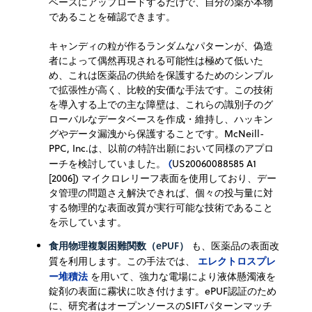
ベースにアップロードするだけで、自分の薬が本物
であることを確認できます。
キャンディの粒が作るランダムなパターンが、偽造
者によって偶然再現される可能性は極めて低いた
め、これは医薬品の供給を保護するためのシンプル
で拡張性が高く、比較的安価な手法です。この技術
を導入する上での主な障壁は、これらの識別子のグ
ローバルなデータベースを作成・維持し、ハッキン
グやデータ漏洩から保護することです。McNeill-
PPC, Inc.は、以前の特許出願において同様のアプロ
(
ーチを検討していました。
US20060088585 A1
[2006]) マイクロレリーフ表面を使用しており、デー
タ管理の問題さえ解決できれば、個々の投与量に対
する物理的な表面改質が実行可能な技術であること
を示しています。
食用物理複製困難関数（ePUF）
も、医薬品の表面改
エレクトロスプレ
質を利用します。この手法では、
ー堆積法
を用いて、強力な電場により液体懸濁液を
錠剤の表面に霧状に吹き付けます。ePUF認証のため
に、研究者はオープンソースのSIFTパターンマッチ