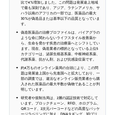
比で4%増加しました。この問題は発展途上地域
で最も深刻であり、アジア、ラテンアメリカ、サ
ハラ以南のアフリカの一部では、医薬品の最大
30%が偽造品または基準以下の品質となっていま
す。
偽造医薬品の治療プロファイルは、バイアグラの
ような命に関わらないライフスタイル改善薬か
ら、生命を脅かす疾患の治療薬へとシフトしてい
ます。現在、偽造業者の標的となっている上位5
カテゴリーは、泌尿生殖器系薬、中枢神経系薬、
代謝系薬、抗がん剤、および抗感染症薬です。
約4万ものオンライン薬局の台頭により、この問
題は発展途上国から先進国へと拡大しており、一
部の調査では、違法なオンライン販売業者から購
入された医薬品の最大半数が偽物であることが判
明しています。
研究者や規制当局は、2層の認証技術で対応して
います。ブロックチェーン、RFID、ホログラム、
QRコード、2次元バーコードなどの高度なパッケ
ージラベリングに加え、DNAタギング、3Dプリ