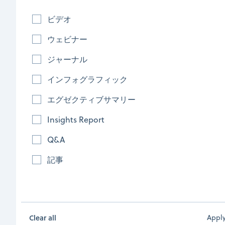
ビデオ
ウェビナー
ジャーナル
インフォグラフィック
エグゼクティブサマリー
Insights Report
偽造医薬品と戦うための新しい技術
Q&A
高度なパッケージングと薬剤への直接ラベリングは、偽造医
薬品と戦うための新技術です
記事
December 13, 2024
|
記事
Read more
Clear all