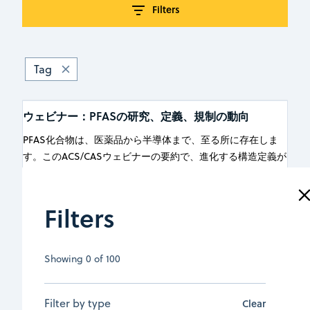
Filters
Tag
ウェビナー：PFASの研究、定義、規制の動向
PFAS化合物は、医薬品から半導体まで、至る所に存在しま
す。このACS/CASウェビナーの要約で、進化する構造定義が
規制の状況をどのように変えているのか、そしてそれが科
学、政策、イノベーションにとって何を意味するのかをご覧
ください。
Filters
October 22, 2025
|
記事
Showing
0
of
100
Read more
Filter by type
Clear