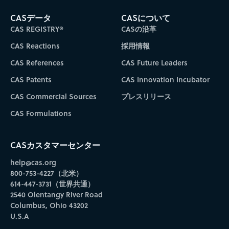
CASデータ
CASについて
CAS REGISTRY®
CASの沿革
CAS Reactions
採用情報
CAS References
CAS Future Leaders
CAS Patents
CAS Innovation Incubator
CAS Commercial Sources
プレスリリース
CAS Formulations
CASカスタマーセンター
help@cas.org
800-753-4227（北米）
614-447-3731（世界共通）
2540 Olentangy River Road
Columbus, Ohio 43202
U.S.A