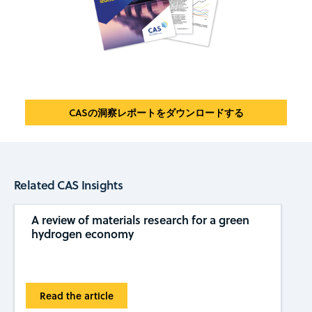
CASの洞察レポートをダウンロードする
Related CAS Insights
A review of materials research for a green
hydrogen economy
Read the article