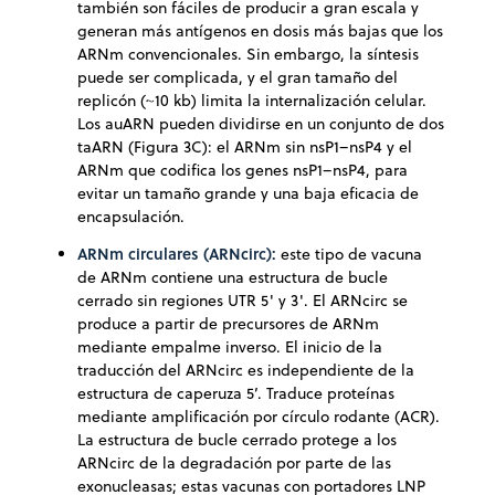
también son fáciles de producir a gran escala y
generan más antígenos en dosis más bajas que los
ARNm convencionales. Sin embargo, la síntesis
puede ser complicada, y el gran tamaño del
replicón (~10 kb) limita la internalización celular.
Los auARN pueden dividirse en un conjunto de dos
taARN (Figura 3C): el ARNm sin nsP1–nsP4 y el
ARNm que codifica los genes nsP1–nsP4, para
evitar un tamaño grande y una baja eficacia de
encapsulación.
ARNm circulares (ARNcirc):
este tipo de vacuna
de ARNm contiene una estructura de bucle
cerrado sin regiones UTR 5' y 3'. El ARNcirc se
produce a partir de precursores de ARNm
mediante empalme inverso. El inicio de la
traducción del ARNcirc es independiente de la
estructura de caperuza 5’. Traduce proteínas
mediante amplificación por círculo rodante (ACR).
La estructura de bucle cerrado protege a los
ARNcirc de la degradación por parte de las
exonucleasas; estas vacunas con portadores LNP