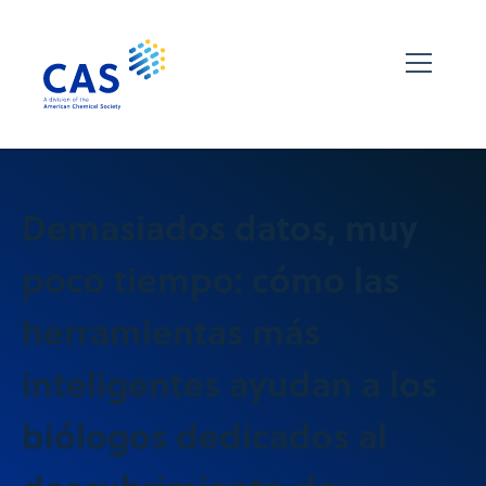
Demasiados datos, muy
poco tiempo: cómo las
herramientas más
inteligentes ayudan a los
biólogos dedicados al