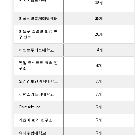
미국국립보건원
38개
미국질병통제예방센터
35개
미육군 감염병 의료 연
26개
구 센터
세인트루이스대학교
14개
독일 로베르트 코흐 연
9개
구소
오리건보건과학대학교
7개
서던일리노이대학교
7개
Chimerix Inc.
6개
라호야 면역 연구소
6개
유타주립대학교
6개