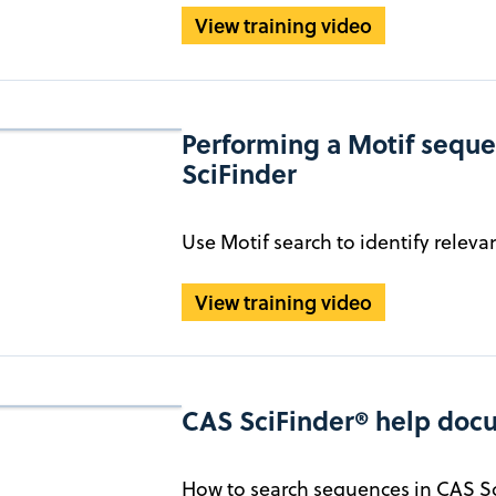
View training video
Performing a Motif seque
SciFinder
Use Motif search to identify relev
View training video
CAS SciFinder® help doc
How to search sequences in CAS Sc