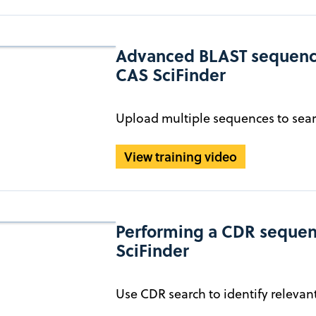
Advanced BLAST sequence
CAS SciFinder
Upload multiple sequences to sear
View training video
Performing a CDR sequen
SciFinder
Use CDR search to identify relevan