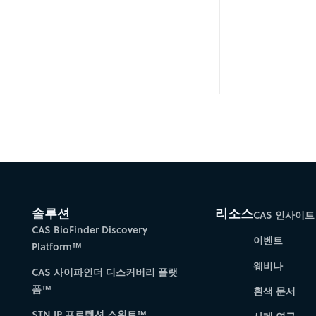
솔루션
리소스
CAS 인사이트
CAS BioFinder Discovery
이벤트
Platform™
웨비나
CAS 사이파인더 디스커버리 플랫
폼™
흰색 문서
STN IP 프로텍션 스위트™