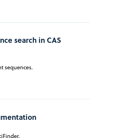
nce search in CAS
ant sequences.
umentation
iFinder.