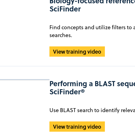
Biology-focused referenc
SciFinder
Find concepts and utilize filters t
searches.
View training video
Performing a BLAST sequ
SciFinder®
Use BLAST search to identify relev
View training video