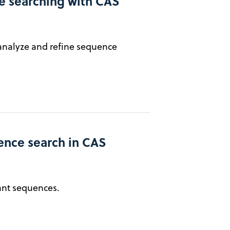
e searching with CAS
o analyze and refine sequence
ence search in CAS
ant sequences.