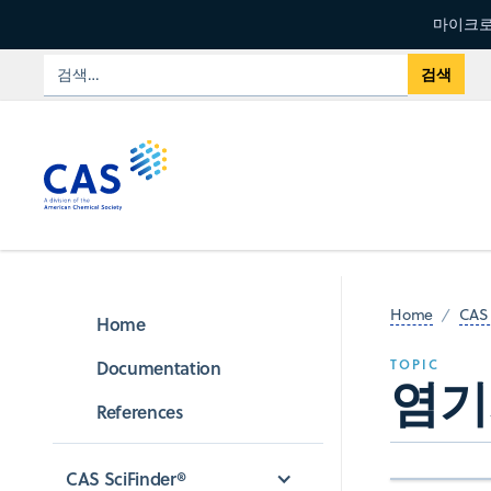
마이크로
Home
CAS 
Home
Documentation
TOPIC
염기
References
CAS SciFinder®