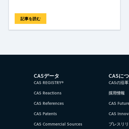
記事を読む
CASデータ
CASに
CAS REGISTRY®
CASの沿革
CAS Reactions
採用情報
CAS References
CAS Futur
CAS Patents
CAS Innov
CAS Commercial Sources
プレスリリ