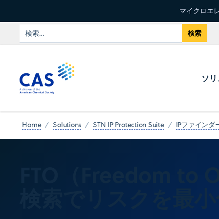
マイクロエレ
ソリ
Home
Solutions
STN IP Protection Suite
IPファインダ
FTO（Freedom to 
検索でリスクを最小