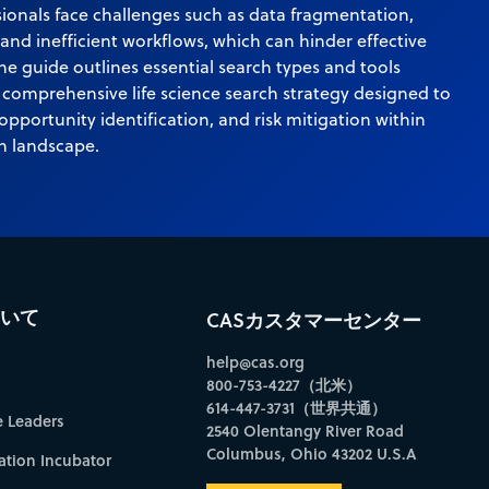
ionals face challenges such as data fragmentation,
, and inefficient workflows, which can hinder effective
he guide outlines essential search types and tools
 comprehensive life science search strategy designed to
opportunity identification, and risk mitigation within
ch landscape.
ついて
CASカスタマーセンター
help@cas.org
800-753-4227（北米）
614-447-3731（世界共通）
e Leaders
2540 Olentangy River Road
Columbus, Ohio 43202 U.S.A
ation Incubator