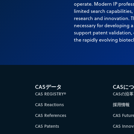
operate. Modern IP profess
limited search capabilities
research and innovation. T
necessary for developing a
support patent validation, 
the rapidly evolving biote
CASデータ
CASに
CAS REGISTRY®
CASの沿革
CAS Reactions
採用情報
CAS References
CAS Futur
CAS Patents
CAS Innov