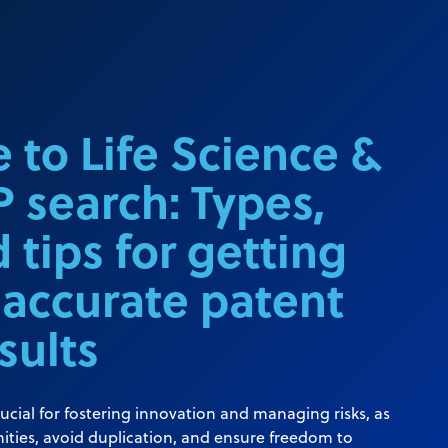
 to Life Science &
P search: Types,
d tips for getting
 accurate patent
sults
rucial for fostering innovation and managing risks, as
nities, avoid duplication, and ensure freedom to