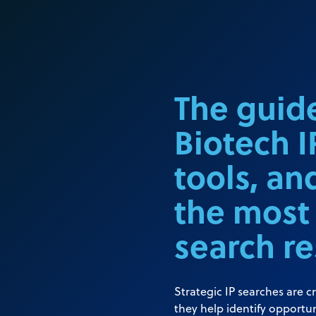
The guide
Biotech I
tools, an
the most
search re
Strategic IP searches are c
they help identify opportu