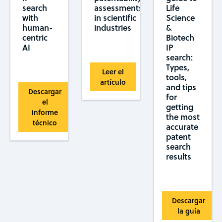
search
assessments
Life
with
in scientific
Science
human-
industries
&
centric
Biotech
AI
IP
search:
Types,
Leer el
tools,
artículo
and tips
Descargar
for
el
getting
informe
the most
técnico
accurate
patent
search
results
Descargar
la guía