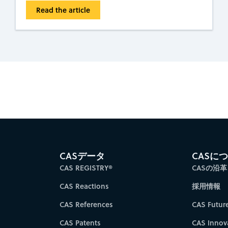
Read the article
es for faster progress directly to your inbox.
Su
CASデータ
CASに
CAS REGISTRY®
CASの沿革
CAS Reactions
採用情報
CAS References
CAS Futur
CAS Patents
CAS Innov