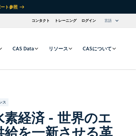
ポート参照
コンタクト
トレーニング
ログイン
言語
CAS Data
リソース
CASについて
ンス
素経済 - 世界のエ
供給を一新させる革