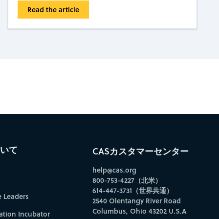
Read the article
bscribe to CAS Insights
ついて
CASカスタマーセンター
help@cas.org
800-753-4227（北米）
614-447-3731（世界共通）
e Leaders
2540 Olentangy River Road
Columbus, Ohio 43202 U.S.A
ation Incubator