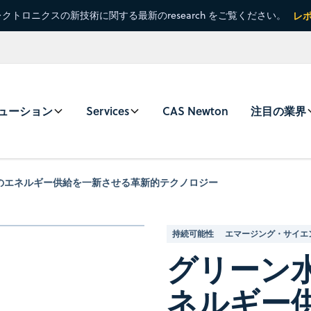
クトロニクスの新技術に関する最新のresearch をご覧ください。
レ
ューション
Services
CAS Newton
注目の業界
界のエネルギー供給を一新させる革新的テクノロジー
持続可能性
エマージング・サイエ
グリーン水
ネルギー