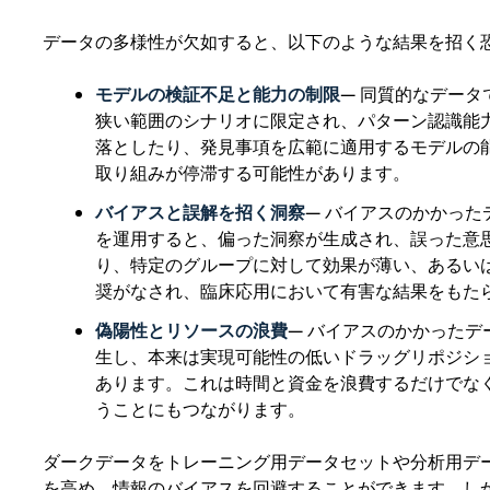
データの多様性が欠如すると、以下のような結果を招く
モデルの検証不足と能力の制限
— 同質的なデータ
狭い範囲のシナリオに限定され、パターン認識能
落としたり、発見事項を広範に適用するモデルの
取り組みが停滞する可能性があります。
バイアスと誤解を招く洞察
— バイアスのかかった
を運用すると、偏った洞察が生成され、誤った意
り、特定のグループに対して効果が薄い、あるい
奨がなされ、臨床応用において有害な結果をもた
偽陽性とリソースの浪費
— バイアスのかかったデ
生し、本来は実現可能性の低いドラッグリポジシ
あります。これは時間と資金を浪費するだけでな
うことにもつながります。
ダークデータをトレーニング用データセットや分析用デ
を高め、情報のバイアスを回避することができます。し