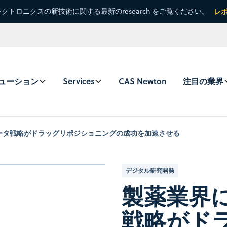
クトロニクスの新技術に関する最新のresearch をご覧ください。
レ
ューション
Services
CAS Newton
注目の業界
データ戦略がドラッグリポジショニングの成功を加速させる
デジタル研究開発
製薬業界に
戦略がド