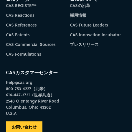
CAS REGISTRY®
CASの沿革
CAS Reactions
採用情報
CAS References
CAS Future Leaders
CAS Patents
CAS Innovation Incubator
CAS Commercial Sources
プレスリリース
CAS Formulations
CASカスタマーセンター
help@cas.org
800-753-4227（北米）
614-447-3731（世界共通）
2540 Olentangy River Road
Columbus, Ohio 43202
U.S.A
お問い合わせ