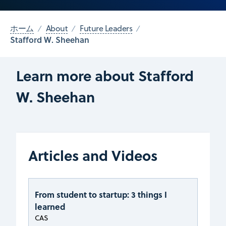
ホーム
About
Future Leaders
Stafford W. Sheehan
Learn more about Stafford
W. Sheehan
Articles and Videos
From student to startup: 3 things I
learned
CAS