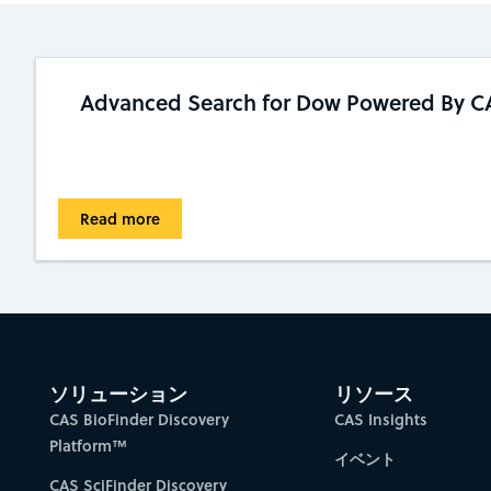
Advanced Search for Dow Powered By CA
Read more
ソリューション
リソース
CAS BioFinder Discovery
CAS Insights
Platform™
イベント
CAS SciFinder Discovery