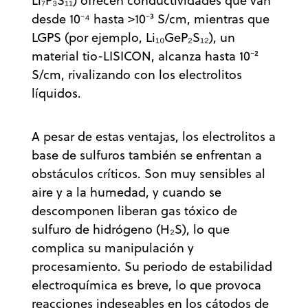
Li₇P₃S₁₁) ofrecen conductividades que van
desde 10⁻⁴ hasta >10⁻³ S/cm, mientras que
LGPS (por ejemplo, Li₁₀GeP₂S₁₂), un
material tio-LISICON, alcanza hasta 10⁻²
S/cm, rivalizando con los electrolitos
líquidos.
A pesar de estas ventajas, los electrolitos a
base de sulfuros también se enfrentan a
obstáculos críticos. Son muy sensibles al
aire y a la humedad, y cuando se
descomponen liberan gas tóxico de
sulfuro de hidrógeno (H₂S), lo que
complica su manipulación y
procesamiento. Su periodo de estabilidad
electroquímica es breve, lo que provoca
reacciones indeseables en los cátodos de