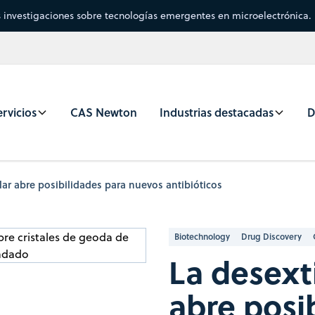
s investigaciones sobre tecnologías emergentes en microelectrónica.
rvicios
CAS Newton
Industrias destacadas
D
ar abre posibilidades para nuevos antibióticos
Biotechnology
Drug Discovery
La desext
abre posi