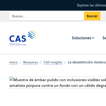
Explore las última
Soluciones
Se
La desextinción molecul
Inicio
Resources
CAS Insights