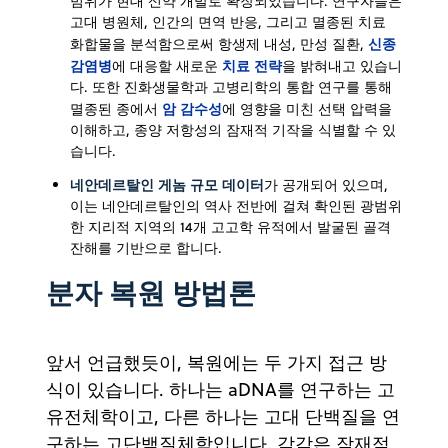
범위가 현대 신약 개발로 확장되었습니다. 연구자들은
고대 병원체, 인간의 면역 반응, 그리고 멸종된 치료
신종
화합물을 분석함으로써 항생제 내성, 만성 질환,
감염병
치료 전략
에 대응할 새로운
을 밝혀내고 있습니
다. 또한 진화생물학과 고병리학의 통합 연구를 통해
암 감수성
멸종된 종에서
에 영향을 미친 선택 압력을
이해하고, 종양 저항성의 잠재적 기작을 식별할 수 있
습니다.
네안데르탈인
게놈 규모 데이터
가
공개되어 있으며,
이는 네안데르탈인의 역사 전반에 걸쳐 확인된 광범위
한 지리적 지역의 14개 고고학 유적에서 발굴된 골격
잔해를 기반으로 합니다.
분자 복원 방법론
앞서 언급했듯이, 복원에는 두 가지 접근 방
식이 있습니다. 하나는 aDNA를 연구하는 고
유전체학이고, 다른 하나는 고대 단백질을 연
구하는 고단백질체학입니다. 각각은 잠재적