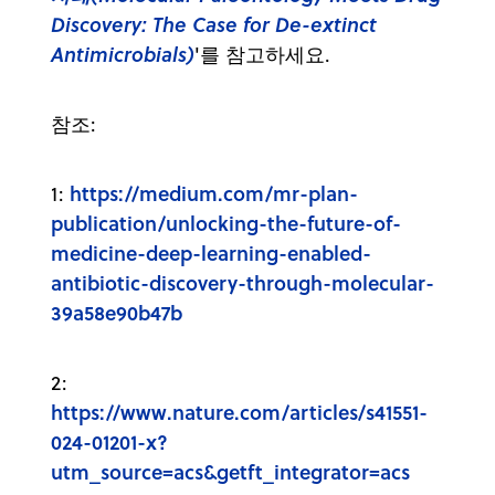
Discovery: The Case for De-extinct
Antimicrobials)
'를 참고하세요.
참조:
https://medium.com/mr-plan-
1:
publication/unlocking-the-future-of-
medicine-deep-learning-enabled-
antibiotic-discovery-through-molecular-
39a58e90b47b
2:
https://www.nature.com/articles/s41551-
024-01201-x?
utm_source=acs&getft_integrator=acs