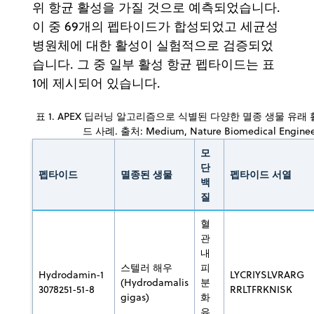
위 항균 활성을 가질 것으로 예측되었습니다.
이 중 69개의 펩타이드가 합성되었고 세균성
병원체에 대한 활성이 실험적으로 검증되었
습니다. 그 중 일부 활성 항균 펩타이드는 표
1에 제시되어 있습니다.
표 1. APEX 딥러닝 알고리즘으로 식별된 다양한 멸종 생물 유래
드 사례. 출처: Medium, Nature Biomedical Enginee
모
단
펩타이드
멸종된 생물
펩타이드 서열
백
질
혈
관
내
스텔러 해우
피
Hydrodamin-1
LYCRIYSLVRARG
(Hydrodamalis
분
3078251-51-8
RRLTFRKNISK
gigas)
화
유