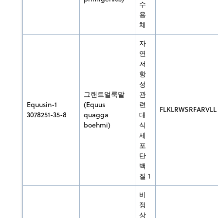
수
용
체
자
연
저
항
성
그랜트얼룩말
관
Equusin-1
(Equus
련
FLKLRWSRFARVLL
3078251-35-8
quagga
대
boehmi)
식
세
포
단
백
질 1
비
정
상