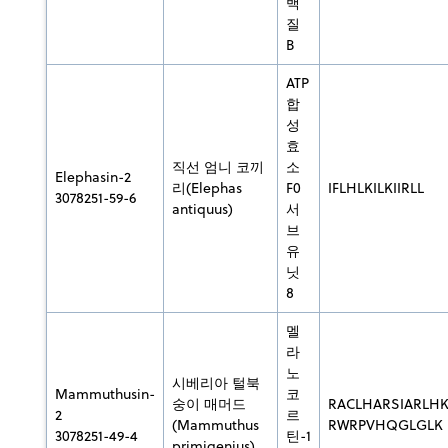
백
질
B
ATP
합
성
효
직선 엄니 코끼
소
Elephasin-2
리(Elephas
F0
IFLHLKILKIIRLL
3078251-59-6
antiquus)
서
브
유
닛
8
멜
라
노
시베리아 털북
Mammuthusin-
코
숭이 매머드
RACLHARSIARLH
2
르
(Mammuthus
RWRPVHQGLGLK
3078251-49-4
틴-1
primigenius)