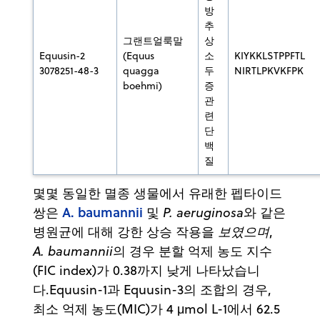
방
추
그랜트얼룩말
상
Equusin-2
(Equus
소
KIYKKLSTPPFTL
3078251-48-3
quagga
두
NIRTLPKVKFPK
boehmi)
증
관
련
단
백
질
몇몇 동일한 멸종 생물에서 유래한 펩타이드
A. baumannii
쌍은
및
P. aeruginosa
와 같은
병원균에 대해 강한 상승 작용을
보였으며
,
A. baumannii
의 경우 분할 억제 농도 지수
(FIC index)가 0.38까지 낮게 나타났습니
다.Equusin-1과 Equusin-3의 조합의 경우,
최소 억제 농도(MIC)가 4 μmol L-1에서 62.5