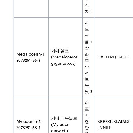
전
자 1
시
토
크
롬 c
산
거대 엘크
Megalocerin-1
화
(Megaloceros
LIVCFFRQLKFHF
3078251-56-3
효
gigantescus)
소
서
브
유
닛 3
아
포
지
거대 나무늘보
Mylodonin-2
질
KRKRGLKLATALS
(Mylodon
3078251-68-7
단
LNNKF
darwinii)