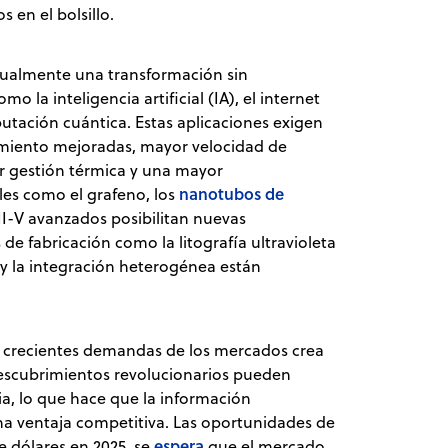
 en el bolsillo.
tualmente una transformación sin
la inteligencia artificial (IA), el internet
utación cuántica. Estas aplicaciones exigen
imiento mejoradas, mayor velocidad de
 gestión térmica y una mayor
nanotubos de
les como el grafeno, los
II-V avanzados posibilitan nuevas
 de fabricación como la litografía ultravioleta
y la integración heterogénea están
s crecientes demandas de los mercados crea
descubrimientos revolucionarios pueden
a, lo que hace que la información
na ventaja competitiva. Las oportunidades de
espera
 dólares en 2025, se
que el mercado