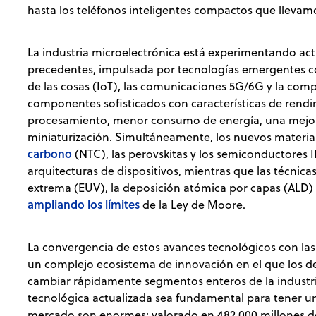
hasta los teléfonos inteligentes compactos que llevamos
La industria microelectrónica está experimentando ac
precedentes, impulsada por tecnologías emergentes como 
de las cosas (IoT), las comunicaciones 5G/6G y la comp
componentes sofisticados con características de rend
procesamiento, menor consumo de energía, una mejor
miniaturización. Simultáneamente, los nuevos materia
carbono
(NTC), las perovskitas y los semiconductores I
arquitecturas de dispositivos, mientras que las técnicas
extrema (EUV), la deposición atómica por capas (ALD) 
ampliando los límites
de la Ley de Moore.
La convergencia de estos avances tecnológicos con la
un complejo ecosistema de innovación en el que los 
cambiar rápidamente segmentos enteros de la industri
tecnológica actualizada sea fundamental para tener u
mercado son enormes: valorado en 482 000 millones de