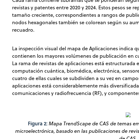
Cada rama contiene subramas que se ponderan según 
revistas y patentes entre 2020 y 2024. Estos pesos se
tamaño creciente, correspondientes a rangos de publi
nodos hexagonales también se colorean según su aum
recuadro.
La inspección visual del mapa de Aplicaciones indica q
contienen los mayores volúmenes de publicación en cuan
La rama de revistas de aplicaciones está estructurada e
computación cuántica, biomédica, electrónica, sensor
cuatro de ellas cuales se subdividen a su vez en campo
aplicaciones está considerablemente más diversificad
comunicaciones y radiofrecuencia (RF), y componente
Figura 2:
Mapa TrendScape de CAS de temas emer
microelectrónica, basado en las publicaciones de revi
de CAS.