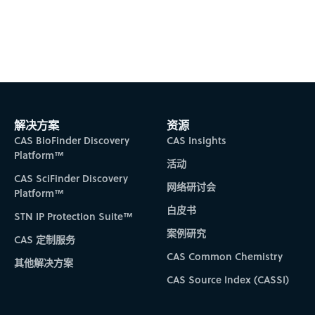
Subscribe to CAS Insights
解决方案
资源
CAS BioFinder Discovery
CAS Insights
Platform™
活动
CAS SciFinder Discovery
网络研讨会
Platform™
白皮书
STN IP Protection Suite™
案例研究
CAS 定制服务
CAS Common Chemistry
其他解决方案
CAS Source Index (CASSI)