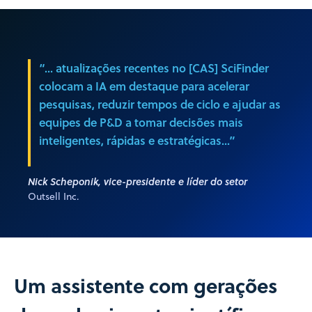
“... atualizações recentes no [CAS] SciFinder
colocam a IA em destaque para acelerar
pesquisas, reduzir tempos de ciclo e ajudar as
equipes de P&D a tomar decisões mais
inteligentes, rápidas e estratégicas...”
Nick Scheponik, vice-presidente e líder do setor
Outsell Inc.
Um assistente com gerações