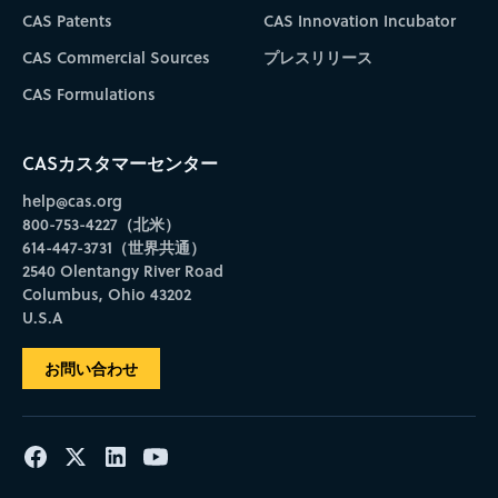
CAS Patents
CAS Innovation Incubator
CAS Commercial Sources
プレスリリース
CAS Formulations
CASカスタマーセンター
help@cas.org
800-753-4227（北米）
614-447-3731（世界共通）
2540 Olentangy River Road
Columbus, Ohio 43202
U.S.A
お問い合わせ