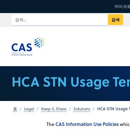
마이크로
HCA STN Usage Te
HCA STN Usage 
홈
Legal
Keep & Share
Solutions
CAS Information Use Policies
The
which