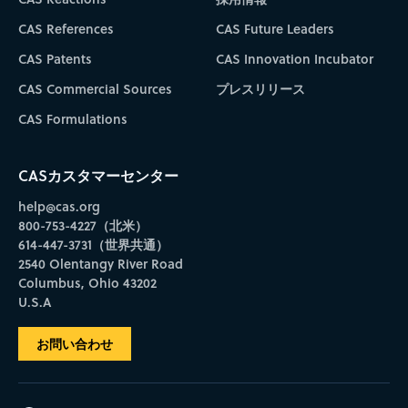
CAS References
CAS Future Leaders
CAS Patents
CAS Innovation Incubator
CAS Commercial Sources
プレスリリース
CAS Formulations
CASカスタマーセンター
help@cas.org
800-753-4227（北米）
614-447-3731（世界共通）
2540 Olentangy River Road
Columbus, Ohio 43202
U.S.A
お問い合わせ