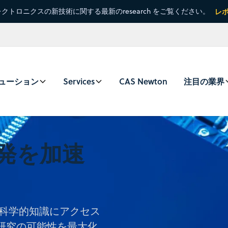
クトロニクスの新技術に関する最新のresearch をご覧ください。
レ
ューション
Services
CAS Newton
注目の業界
発を加速
m™で世界の科学的知識にアクセス
研究の可能性を最大化