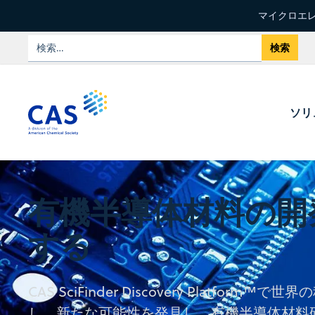
マイクロエレ
ソリ
有機半導体材料の開
する
CAS SciFinder Discovery Platfor
し、新たな可能性を発見し、有機半導体材料