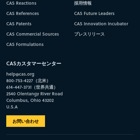
CAS Reactions
採用情報
CAS References
CAS Future Leaders
CAS Patents
CAS Innovation Incubator
CAS Commercial Sources
プレスリリース
CAS Formulations
CASカスタマーセンター
help@cas.org
800-753-4227（北米）
614-447-3731（世界共通）
2540 Olentangy River Road
Columbus, Ohio 43202
U.S.A
お問い合わせ