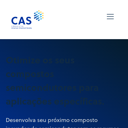
Otimize os seus
compostos
semicondutores para
aplicações específicas.
Desenvolva seu próximo composto